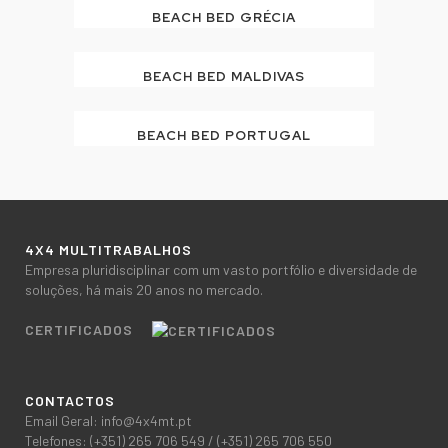
BEACH BED GRÉCIA
BEACH BED MALDIVAS
BEACH BED PORTUGAL
4X4 MULTITRABALHOS
Empresa pluridisciplinar com um vasto portfólio e diversidade de
soluções, há mais 20 anos no mercado.
CERTIFICADOS
CONTACTOS
Email Geral:
info@4x4mt.pt
Telefones:
(+351) 265 706 549
/
(+351) 265 706 550