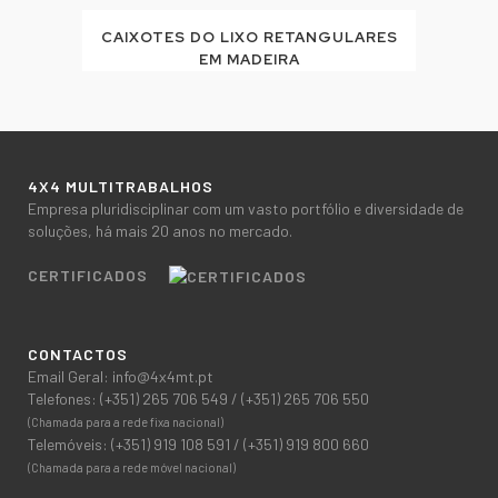
CAIXOTES DO LIXO RETANGULARES
EM MADEIRA
4X4 MULTITRABALHOS
Empresa pluridisciplinar com um vasto portfólio e diversidade de
soluções, há mais 20 anos no mercado.
CERTIFICADOS
CONTACTOS
Email Geral:
info@4x4mt.pt
Telefones:
(+351) 265 706 549
/
(+351) 265 706 550
(Chamada para a rede fixa nacional)
Telemóveis:
(+351) 919 108 591
/
(+351) 919 800 660
(Chamada para a rede móvel nacional)