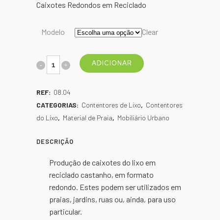
Caixotes Redondos em Reciclado
Modelo
Clear
Caixotes
ADICIONAR
Redondos
REF:
08.04
em
CATEGORIAS:
Contentores de Lixo
,
Contentores
Reciclado
do Lixo
,
Material de Praia
,
Mobiliário Urbano
ou
DESCRIÇÃO
Madeira
Produção de caixotes do lixo em
quantity
reciclado castanho, em formato
redondo. Estes podem ser utilizados em
praias, jardins, ruas ou, ainda, para uso
particular.