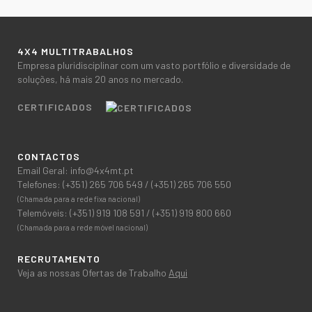
4X4 MULTITRABALHOS
Empresa pluridisciplinar com um vasto portfólio e diversidade de
soluções, há mais 20 anos no mercado.
CERTIFICADOS
CONTACTOS
Email Geral:
info@4x4mt.pt
Telefones:
(+351) 265 706 549
/
(+351) 265 706 550
(Chamada para a rede fixa nacional)
Telemóveis:
(+351) 919 108 591
/
(+351) 919 800 660
(Chamada para a rede móvel nacional)
RECRUTAMENTO
Veja as nossas Ofertas de Trabalho
Aqui