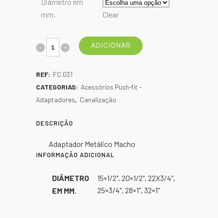
Diâmetro em
mm.
Clear
Adaptador
ADICIONAR
Metálico
REF:
FC.031
Macho
CATEGORIAS:
Acessórios Push-fit -
quantity
Adaptadores
,
Canalização
DESCRIÇÃO
Adaptador Metálico Macho
INFORMAÇÃO ADICIONAL
DIÂMETRO
15×1/2", 20×1/2", 22X3/4",
25×3/4", 28×1", 32×1"
EM MM.