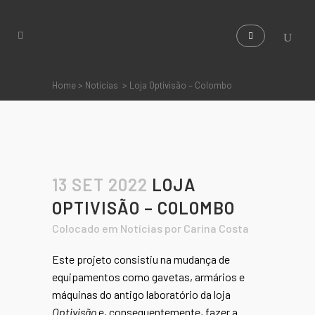
Home
>
Notícias
>
Loja Optivisão – Colombo
13 SET 2022
LOJA
OPTIVISÃO – COLOMBO
Colocado em
Notícias
por
Carina Costa
Este projeto consistiu na mudança de
equipamentos como gavetas, armários e
máquinas do antigo laboratório da loja
Optivisão
e, consequentemente, fazer a